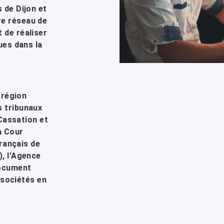
 de Dijon et
e réseau de
 de réaliser
ues dans la
 région
s tribunaux
 Cassation et
a Cour
français de
, l'Agence
document
s sociétés en