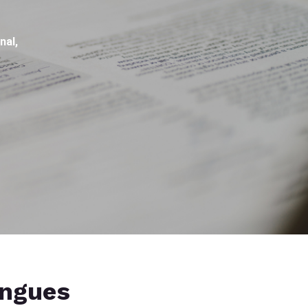
nal,
angues