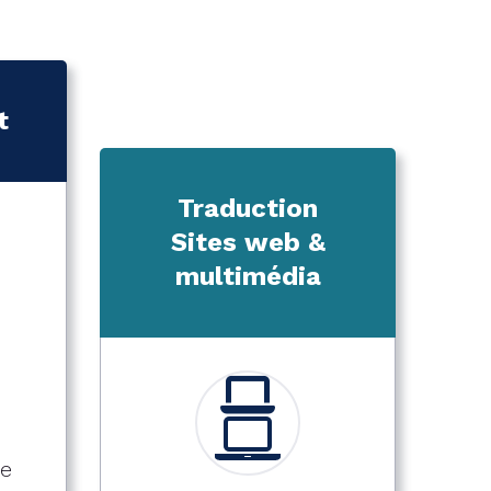
t
Traduction
Sites web &
multimédia
te