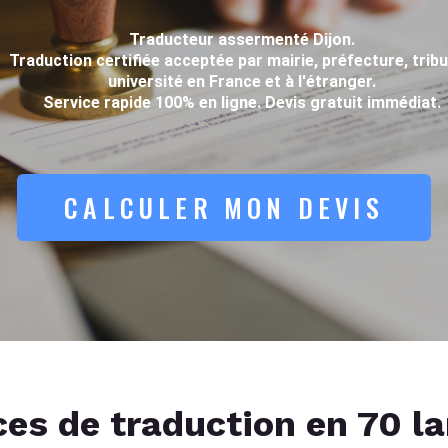
Traducteur assermenté Dijon.
Traduction certifiée acceptée par mairie, préfecture, tribu
université en France et à l'étranger.
Service rapide 100% en ligne. Devis gratuit immédiat.
CALCULER MON DEVIS
ces de traduction en 70 l