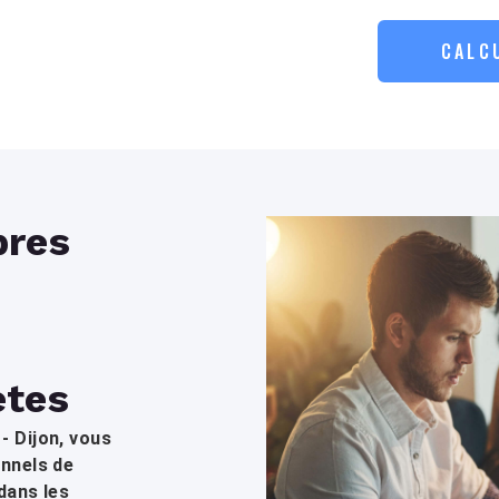
CALC
res
ètes
- Dijon, vous
onnels de
dans les