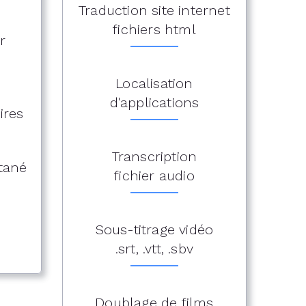
Traduction site internet
fichiers html
r
Localisation
d'applications
ires
Transcription
ltané
fichier audio
Sous-titrage vidéo
.srt, .vtt, .sbv
Doublage de films